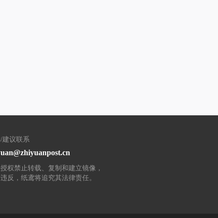
/建议联系
yuan@zhiyuanpost.cn
经授权禁止转载、复制和建立镜像，
有违反，纸鸢将追究其法律责任。