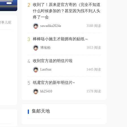
2
收到了！原来是官方寄的（完全不知道
什么时候参加的？甚至因为找不到人头
疼了一会
鲜事儿呢
sawadika2024a
3188 阅读
3
棒棒哒小施主才能拥有的贴纸～
博埃柏
1613 阅读
4
收到官方送的明信片啦
LastSun
1445 阅读
5
纸鸢官方的新年明信片~
hh25410
1578 阅读
集邮天地