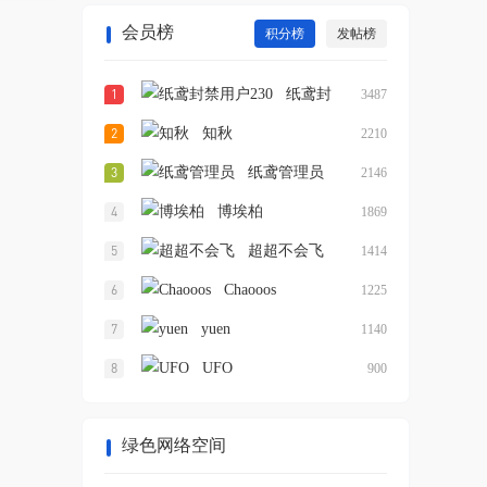
会员榜
积分榜
发帖榜
纸鸢封
3487
禁用户230
知秋
2210
纸鸢管理员
2146
博埃柏
1869
超超不会飞
1414
Chaooos
1225
yuen
1140
UFO
900
绿色网络空间