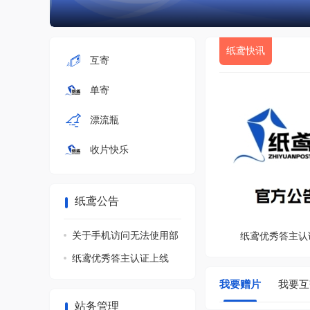
纸鸢快讯
互寄
单寄
漂流瓶
收片快乐
纸鸢公告
关于手机访问无法使用部
纸鸢优秀答主认
分功能的说明
纸鸢优秀答主认证上线
我要赠片
我要互
站务管理