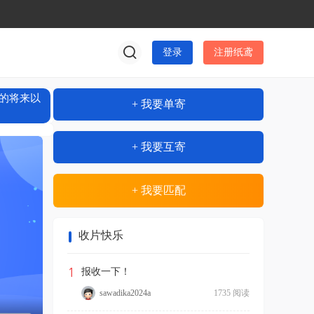
登录
注册纸鸢
的将来以
+ 我要单寄
+ 我要互寄
+ 我要匹配
收片快乐
1
报收一下！
sawadika2024a
1735 阅读