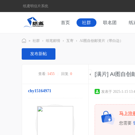
纸鸢明信片系统
首页
社群
联名团
纸
»
社群
›
纸笔邮情
›
互寄
›
AI图自创邮资片（带白边）
纸
发布新帖
鸢
为
[满片]
AI图自创
查看:
1455
|
回复:
0
媒
，
chy15164971
发表于 2025-1-15 13:4
纸
笔
为
马上注
介
您需要
-