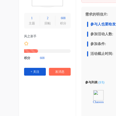
明
信
需求的明信片:
片
1
2
608
主题
回帖
积分
信
参与人也要给发
件
参加活动人数:
风之新手
互
参加条件:
寄
活动截止时间:
交
积分
608
易
协
+ 关注
发消息
同
参与列表
(1/1)
平
台
Chaooos