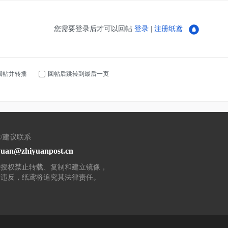
您需要登录后才可以回帖
登录
|
注册纸鸢
回帖并转播
回帖后跳转到最后一页
/建议联系
yuan@zhiyuanpost.cn
经授权禁止转载、复制和建立镜像，
有违反，纸鸢将追究其法律责任。