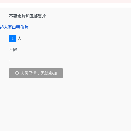
不要盒片和丑邮资片
起人寄出明信片
1
人
不限
-
人员已满，无法参加