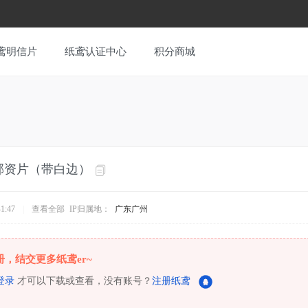
鸢明信片
纸鸢认证中心
积分商城
邮资片（带白边）
1:47
|
查看全部
IP归属地：
广东广州
册，结交更多纸鸢er~
登录
才可以下载或查看，没有账号？
注册纸鸢