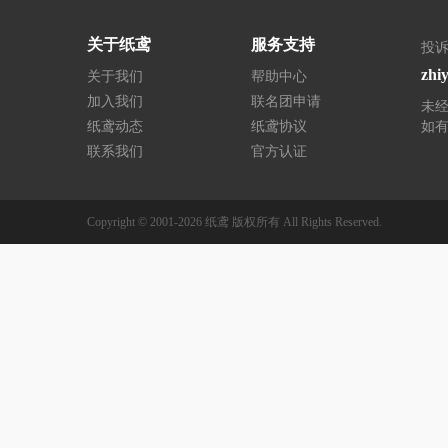
关于纸鸢
服务支持
投诉
zhi
关于我们
帮助中心
加入我们
联名团申请
未
纸鸢动态
纸鸢协议
如
联系我们
官方认证
Copyright © 2001-2026
纸鸢
版权所有
All Rights Reserved.