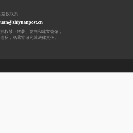
/建议联系
yuan@zhiyuanpost.cn
经授权禁止转载、复制和建立镜像，
有违反，纸鸢将追究其法律责任。