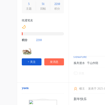
5
51
2210
主题
回帖
积分
纸鸢笔友
积分
2210
+ 关注
发消息
孤舟渡水 千山作陪
回复
yuen
楼主
|
发表于 2025-1-
新年快乐