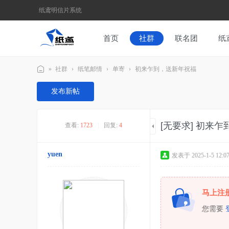
纸鸢明信片系统
首页
社群
联名团
纸
»
社群
›
纸笔邮情
›
单寄
›
初来乍到，送新年祝福
纸
发布新帖
鸢
为
[无要求]
初来乍
查看:
1723
|
回复:
4
媒
，
yuen
发表于 2025-1-5 12:07
纸
笔
为
马上注
介
您需要
-