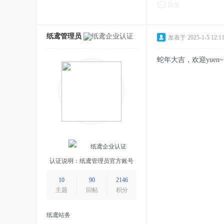
回复
纸鸢管理员
发表于 2025-1-5 12:11
蛇年大吉，欢迎yuen~
纸鸢
企业认证
认证说明：纸鸢管理员官方账号
10
90
2146
主题
回帖
积分
纸鸢站务