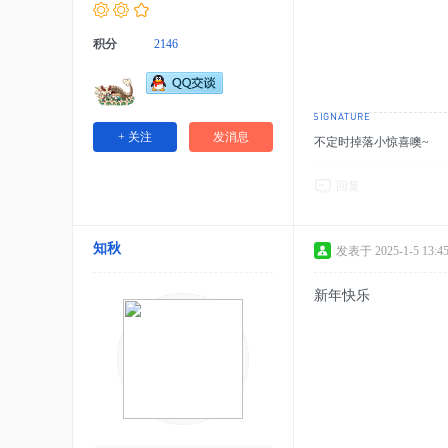
积分
2146
+ 关注
发消息
不定时掉落小惊喜噢~
回复
知秋
发表于 2025-1-5 13:45
新年快乐