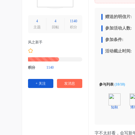
明
信
赠送的明信片:
片
4
4
1140
主题
回帖
积分
信
参加活动人数:
件
参加条件:
风之新手
互
活动截止时间:
寄
交
积分
1140
易
协
+ 关注
发消息
参与列表
(10/10)
同
平
台
知秋
博
字不太好看，会写新