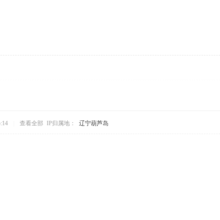
:14
|
查看全部
IP归属地：
辽宁葫芦岛