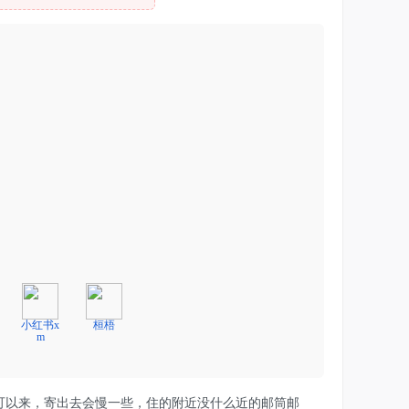
小红书x
桓梧
m
可以来，寄出去会慢一些，住的附近没什么近的邮筒邮