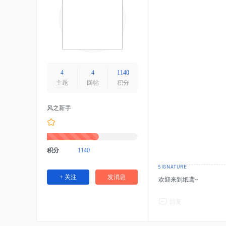
4
4
1140
主题
回帖
积分
风之新手
积分
1140
+ 关注
发消息
欢迎来到纸鸢~
回复