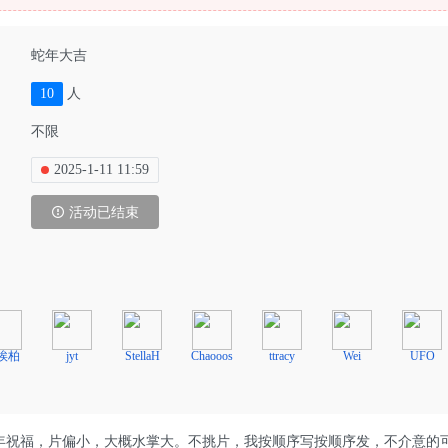
蛇年大吉
10
人
不限
2025-1-11 11:59
活动已结束
埃柏
jyt
StellaH
Chaooos
ttracy
Wei
UFO
年祝福，片偏小，大概水掌大。不挑片，我按顺序写按顺序发，不介意的