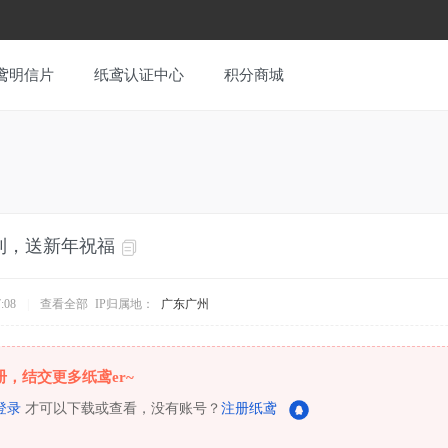
鸢明信片
纸鸢认证中心
积分商城
到，送新年祝福
:08
|
查看全部
IP归属地：
广东广州
册，结交更多纸鸢er~
登录
才可以下载或查看，没有账号？
注册纸鸢